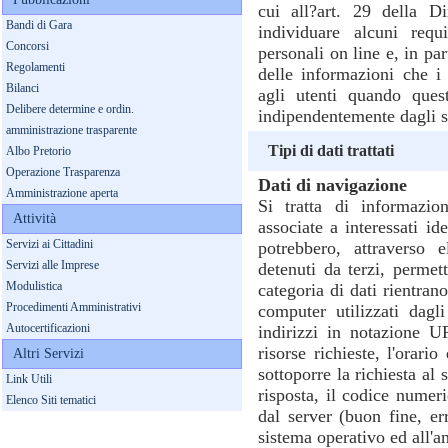
cui all?art. 29 della D
Bandi di Gara
individuare alcuni requ
Concorsi
personali on line e, in par
Regolamenti
delle informazioni che i 
Bilanci
agli utenti quando ques
Delibere determine e ordin.
indipendentemente dagli s
amministrazione trasparente
Tipi di dati trattati
Albo Pretorio
Operazione Trasparenza
Dati di navigazione
Amministrazione aperta
Si tratta di informazi
Attività
associate a interessati id
Servizi ai Cittadini
potrebbero, attraverso 
Servizi alle Imprese
detenuti da terzi, permett
Modulistica
categoria di dati rientran
Procedimenti Amministrativi
computer utilizzati dagl
Autocertificazioni
indirizzi in notazione U
risorse richieste, l'orario
Altri Servizi
sottoporre la richiesta al 
Link Utili
risposta, il codice numeri
Elenco Siti tematici
dal server (buon fine, err
sistema operativo ed all'a