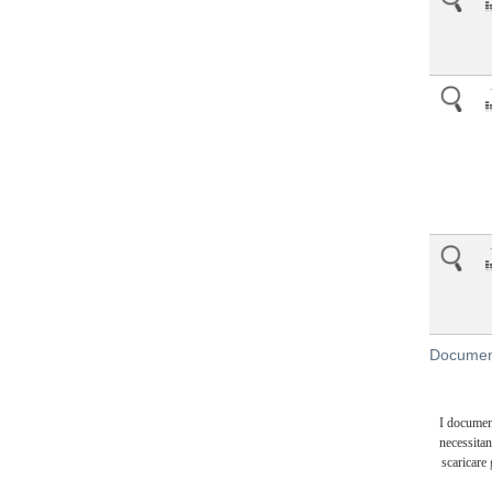
Document
I documen
necessitan
scaricare