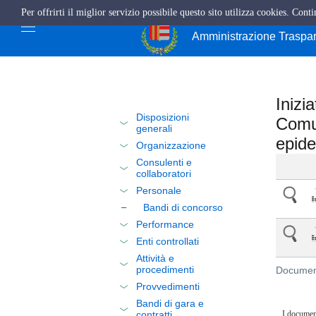
Per offrirti il miglior servizio possibile questo sito utilizza cookies. Cont
Città di Cava de'
Amministrazione Traspa
Inizi
Disposizioni
Comun
generali
epide
Organizzazione
Consulenti e
collaboratori
Personale
Bandi di concorso
Performance
Enti controllati
Attività e
procedimenti
Document
Provvedimenti
Bandi di gara e
contratti
I documen