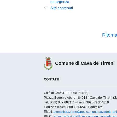
emergenza
Altri contenuti
Ritorn
Comune di Cava de Tirreni
CONTATTI
Città di CAVA DE' TIRRENI (SA)
Piazza Eugenio Abbro - 84013 - Cava de' Tirreni (SA)
Tel. (+39) 089 682111 - Fax (+39) 089 344810
Codice fiscale: 80000350654 - Partita iva:
EMail:
amministrazione@pec.comune.cavadetirreni.
P.E.C.:
amministrazione@pec.comune.cavadetirreni.