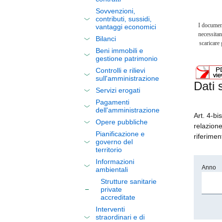
Sovvenzioni,
contributi, sussidi,
I documen
vantaggi economici
necessitan
Bilanci
scaricare
Beni immobili e
gestione patrimonio
Controlli e rilievi
sull'amministrazione
Dati 
Servizi erogati
Pagamenti
dell'amministrazione
Art. 4-bi
Opere pubbliche
relazione
Pianificazione e
riferimen
governo del
territorio
Informazioni
Anno
ambientali
Strutture sanitarie
private
accreditate
Interventi
straordinari e di