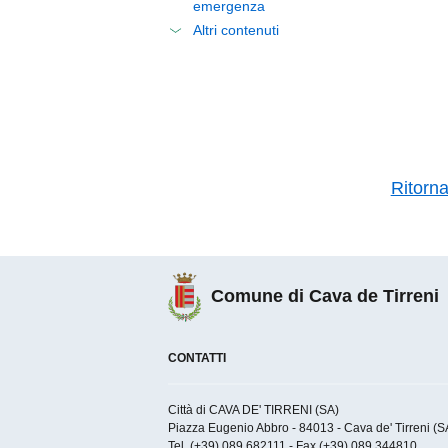
emergenza
Altri contenuti
Ritorn
Comune di Cava de Tirreni
CONTATTI
Città di CAVA DE' TIRRENI (SA)
Piazza Eugenio Abbro - 84013 - Cava de' Tirreni (SA)
Tel. (+39) 089 682111 - Fax (+39) 089 344810