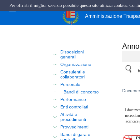
Per offrirti il miglior servizio possibile questo sito utilizza cookies. Cont
Città di Cava de'
Amministrazione Traspa
Anno
Disposizioni
generali
Organizzazione
Consulenti e
collaboratori
Personale
Document
Bandi di concorso
Performance
Enti controllati
I documen
Attività e
necessitan
procedimenti
scaricare
Provvedimenti
Bandi di gara e
contratti