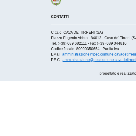
CONTATTI
Città di CAVA DE' TIRRENI (SA)
Piazza Eugenio Abbro - 84013 - Cava de' Tirreni (SA)
Tel. (+39) 089 682111 - Fax (+39) 089 344810
Codice fiscale: 80000350654 - Partita iva:
EMail:
amministrazione@pec.comune.cavadetirreni.
P.E.C.:
amministrazione@pec.comune.cavadetirreni.
progettato e realizzat