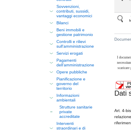
Sovvenzioni,
contributi, sussidi,
vantaggi economici
Bilanci
Beni immobili e
gestione patrimonio
Document
Controlli e rilievi
sull'amministrazione
Servizi erogati
I documen
Pagamenti
necessitan
dell'amministrazione
scaricare
Opere pubbliche
Pianificazione e
governo del
territorio
Dati 
Informazioni
ambientali
Strutture sanitarie
Art. 4-bi
private
accreditate
relazione
riferimen
Interventi
straordinari e di