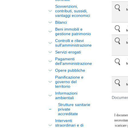
Sovvenzioni,
contributi, sussidi,
vantaggi economici
Bilanci
Beni immobili e
gestione patrimonio
Controlli e rilievi
sull'amministrazione
Servizi erogati
Pagamenti
dell'amministrazione
Opere pubbliche
Pianificazione e
governo del
territorio
Informazioni
Document
ambientali
Strutture sanitarie
private
accreditate
I documen
Interventi
necessitan
straordinari e di
scaricare