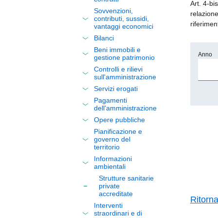
Art. 4-bi
Sovvenzioni,
relazione
contributi, sussidi,
riferimen
vantaggi economici
Bilanci
Beni immobili e
Anno
gestione patrimonio
Controlli e rilievi
sull'amministrazione
Servizi erogati
Pagamenti
dell'amministrazione
Opere pubbliche
Pianificazione e
governo del
territorio
Informazioni
ambientali
Strutture sanitarie
private
accreditate
Ritorn
Interventi
straordinari e di