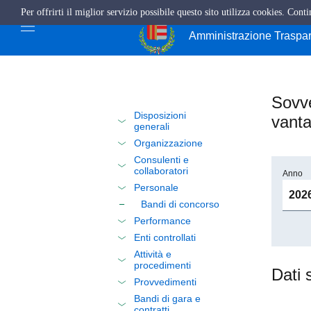
Per offrirti il miglior servizio possibile questo sito utilizza cookies. Cont
Città di Cava de'
Amministrazione Traspa
Sovve
Disposizioni
vanta
generali
Organizzazione
Consulenti e
collaboratori
Anno
Personale
Bandi di concorso
Performance
Enti controllati
Attività e
procedimenti
Dati 
Provvedimenti
Bandi di gara e
contratti