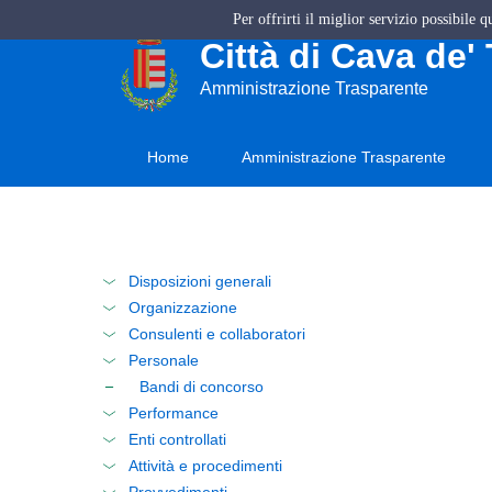
Per offrirti il miglior servizio possibile 
Città di Cava de' 
Amministrazione Trasparente
Home
Amministrazione Trasparente
Disposizioni generali
Organizzazione
Consulenti e collaboratori
Personale
Bandi di concorso
Performance
Enti controllati
Attività e procedimenti