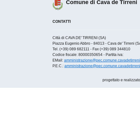
Comune di Cava de Tirreni
CONTATTI
Città di CAVA DE' TIRRENI (SA)
Piazza Eugenio Abbro - 84013 - Cava de' Tirreni (SA)
Tel. (+39) 089 682111 - Fax (+39) 089 344810
Codice fiscale: 80000350654 - Partita iva:
EMail:
amministrazione@pec.comune.cavadetirreni.
P.E.C.:
amministrazione@pec.comune.cavadetirreni.
progettato e realizzat