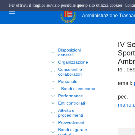
Per offrirti il miglior servizio possibile questo sito utilizza cookies. Cont
Città di Cava de'
Amministrazione Traspa
IV Se
Disposizioni
Sport
generali
Ambr
Organizzazione
tel. 0
Consulenti e
collaboratori
Personale
email:
Bandi di concorso
Performance
pec.
Enti controllati
mario.
Attività e
procedimenti
Provvedimenti
Bandi di gara e
contratti