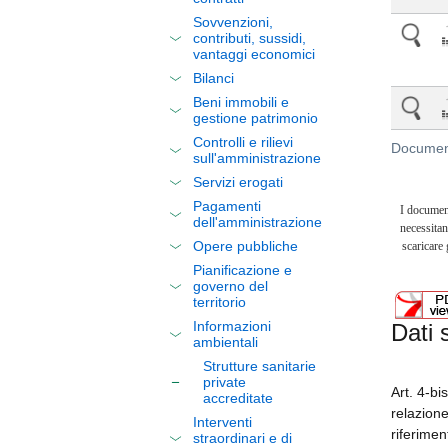
Sovvenzioni,
contributi, sussidi,
vantaggi economici
Bilanci
Beni immobili e
gestione patrimonio
Controlli e rilievi
Document
sull'amministrazione
Servizi erogati
Pagamenti
I documen
dell'amministrazione
necessitan
Opere pubbliche
scaricare
Pianificazione e
governo del
territorio
Informazioni
Dati 
ambientali
Strutture sanitarie
private
Art. 4-bi
accreditate
relazione
Interventi
riferimen
straordinari e di